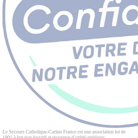
Le Secours Catholique-Caritas France est une association loi de
1901 à but non lucratif et reconnue d’utilité publique.