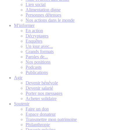
Lien social
Alimentation digne
Personnes détenues
Nos actions dans le monde
M'informer
En action
Décryptages
Enquêtes
Un jour avec...
Grands formats
Paroles de...
Nos positions
Podcasts
Publications
Agir
Devenir bénévole
Devenir salarié
Porter nos messages
Acheter solidaire
Soutenir
Faire un don
Espace donateur
Transmettre mon patrimoine
Philanthropie
Devenir mécène