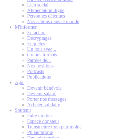
Lien social
Alimentation digne
Personnes détenues
Nos actions dans le monde
M'informer
En action
Décryptages
Enquêtes
Un jour avec...
Grands formats
Paroles de...
Nos positions
Podcasts
Publications
Agir
Devenir bénévole
Devenir salarié
Porter nos messages
Acheter solidaire
Soutenir
Faire un don
Espace donateur
Transmettre mon patrimoine
Philanthropie
Devenir mécène