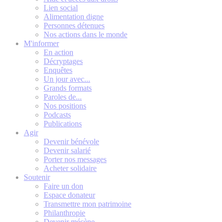
Lien social
Alimentation digne
Personnes détenues
Nos actions dans le monde
M'informer
En action
Décryptages
Enquêtes
Un jour avec...
Grands formats
Paroles de...
Nos positions
Podcasts
Publications
Agir
Devenir bénévole
Devenir salarié
Porter nos messages
Acheter solidaire
Soutenir
Faire un don
Espace donateur
Transmettre mon patrimoine
Philanthropie
Devenir mécène