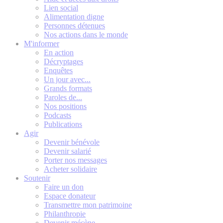
Lien social
Alimentation digne
Personnes détenues
Nos actions dans le monde
M'informer
En action
Décryptages
Enquêtes
Un jour avec...
Grands formats
Paroles de...
Nos positions
Podcasts
Publications
Agir
Devenir bénévole
Devenir salarié
Porter nos messages
Acheter solidaire
Soutenir
Faire un don
Espace donateur
Transmettre mon patrimoine
Philanthropie
Devenir mécène