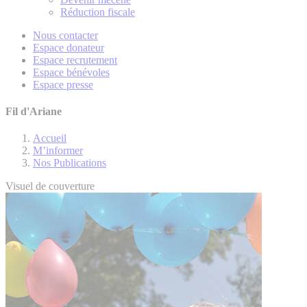
Réduction fiscale
Nous contacter
Espace donateur
Espace recrutement
Espace bénévoles
Espace presse
Fil d'Ariane
Accueil
M’informer
Nos Publications
Visuel de couverture