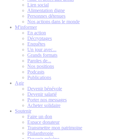
Lien social
Alimentation digne
Personnes détenues
Nos actions dans le monde
M'informer
En action
Décryptages
Enquêtes
Un jour avec...
Grands formats
Paroles de...
Nos positions
Podcasts
Publications
Agir
Devenir bénévole
Devenir salarié
Porter nos messages
Acheter solidaire
Soutenir
Faire un don
Espace donateur
Transmettre mon patrimoine
Philanthropie
Devenir mécène