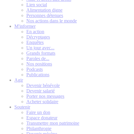
Lien social
Alimentation digne
Personnes détenues
Nos actions dans le monde
M'informer
En action
Décryptages
Enquêtes
Un jour avec...
Grands formats
Paroles de...
Nos positions
Podcasts
Publications
Agir
Devenir bénévole
Devenir salarié
Porter nos messages
Acheter solidaire
Soutenir
Faire un don
Espace donateur
Transmettre mon patrimoine
Philanthropie
Devenir mécène