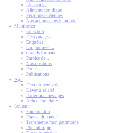
Lien social
Alimentation digne
Personnes détenues
Nos actions dans le monde
M'informer
En action
Décryptages
Enquêtes
Un jour avec...
Grands formats
Paroles de...
Nos positions
Podcasts
Publications
Agir
Devenir bénévole
Devenir salarié
Porter nos messages
Acheter solidaire
Soutenir
Faire un don
Espace donateur
Transmettre mon patrimoine
Philanthropie
Devenir mécène