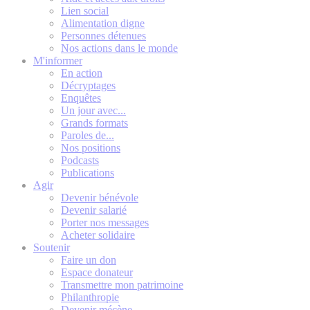
Lien social
Alimentation digne
Personnes détenues
Nos actions dans le monde
M'informer
En action
Décryptages
Enquêtes
Un jour avec...
Grands formats
Paroles de...
Nos positions
Podcasts
Publications
Agir
Devenir bénévole
Devenir salarié
Porter nos messages
Acheter solidaire
Soutenir
Faire un don
Espace donateur
Transmettre mon patrimoine
Philanthropie
Devenir mécène