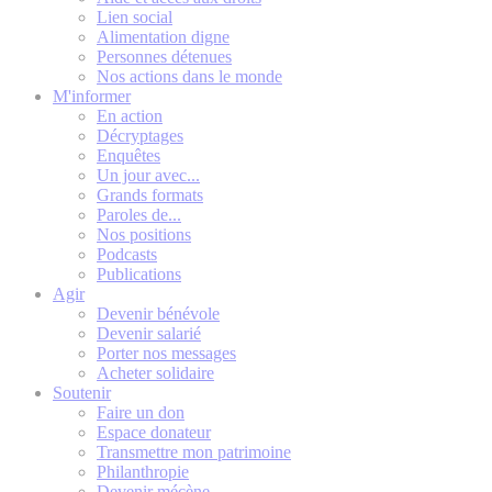
Lien social
Alimentation digne
Personnes détenues
Nos actions dans le monde
M'informer
En action
Décryptages
Enquêtes
Un jour avec...
Grands formats
Paroles de...
Nos positions
Podcasts
Publications
Agir
Devenir bénévole
Devenir salarié
Porter nos messages
Acheter solidaire
Soutenir
Faire un don
Espace donateur
Transmettre mon patrimoine
Philanthropie
Devenir mécène