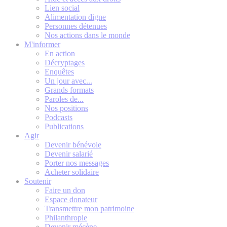
Lien social
Alimentation digne
Personnes détenues
Nos actions dans le monde
M'informer
En action
Décryptages
Enquêtes
Un jour avec...
Grands formats
Paroles de...
Nos positions
Podcasts
Publications
Agir
Devenir bénévole
Devenir salarié
Porter nos messages
Acheter solidaire
Soutenir
Faire un don
Espace donateur
Transmettre mon patrimoine
Philanthropie
Devenir mécène