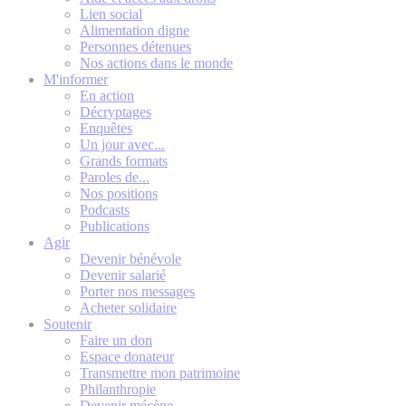
Lien social
Alimentation digne
Personnes détenues
Nos actions dans le monde
M'informer
En action
Décryptages
Enquêtes
Un jour avec...
Grands formats
Paroles de...
Nos positions
Podcasts
Publications
Agir
Devenir bénévole
Devenir salarié
Porter nos messages
Acheter solidaire
Soutenir
Faire un don
Espace donateur
Transmettre mon patrimoine
Philanthropie
Devenir mécène