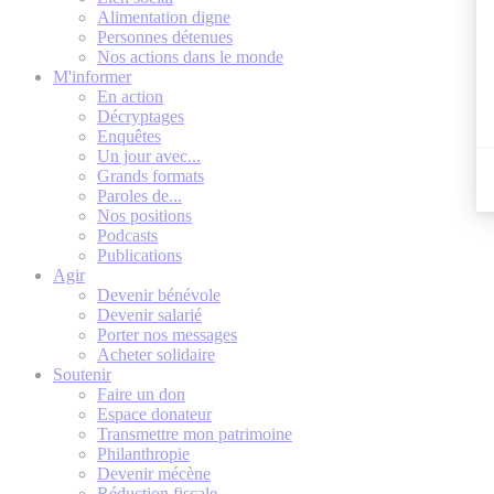
Alimentation digne
Personnes détenues
Nos actions dans le monde
M'informer
En action
Décryptages
Enquêtes
Un jour avec...
Grands formats
Paroles de...
Nos positions
Podcasts
Publications
Agir
Devenir bénévole
Devenir salarié
Porter nos messages
Acheter solidaire
Soutenir
Faire un don
Espace donateur
Transmettre mon patrimoine
Philanthropie
Devenir mécène
Réduction fiscale