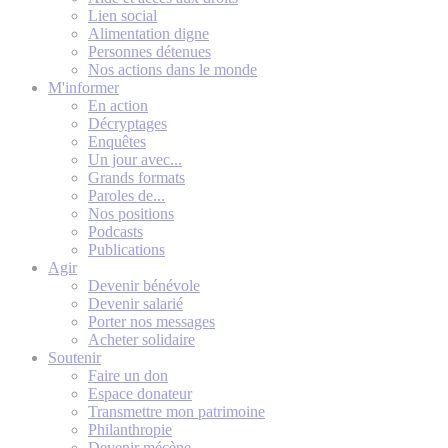
Lien social
Alimentation digne
Personnes détenues
Nos actions dans le monde
M'informer
En action
Décryptages
Enquêtes
Un jour avec...
Grands formats
Paroles de...
Nos positions
Podcasts
Publications
Agir
Devenir bénévole
Devenir salarié
Porter nos messages
Acheter solidaire
Soutenir
Faire un don
Espace donateur
Transmettre mon patrimoine
Philanthropie
Devenir mécène