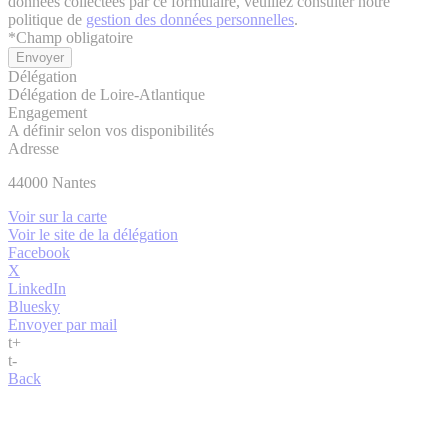
données collectées par ce formulaire, veuillez consulter notre
politique de
gestion des données personnelles
.
*
Champ obligatoire
Délégation
Délégation de Loire-Atlantique
Engagement
A définir selon vos disponibilités
Adresse
44000
Nantes
Voir sur la carte
Voir le site de la délégation
Facebook
X
LinkedIn
Bluesky
Envoyer par mail
t
+
t
-
Back