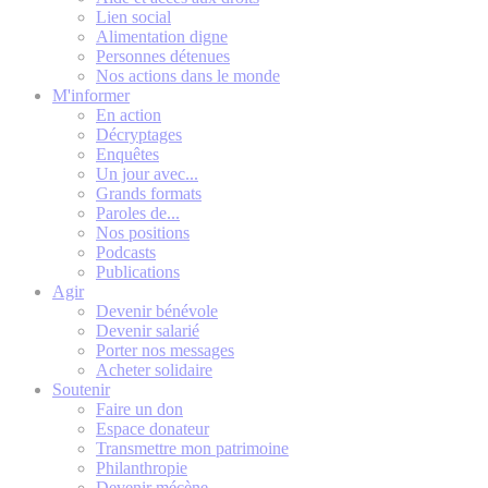
Lien social
Alimentation digne
Personnes détenues
Nos actions dans le monde
M'informer
En action
Décryptages
Enquêtes
Un jour avec...
Grands formats
Paroles de...
Nos positions
Podcasts
Publications
Agir
Devenir bénévole
Devenir salarié
Porter nos messages
Acheter solidaire
Soutenir
Faire un don
Espace donateur
Transmettre mon patrimoine
Philanthropie
Devenir mécène