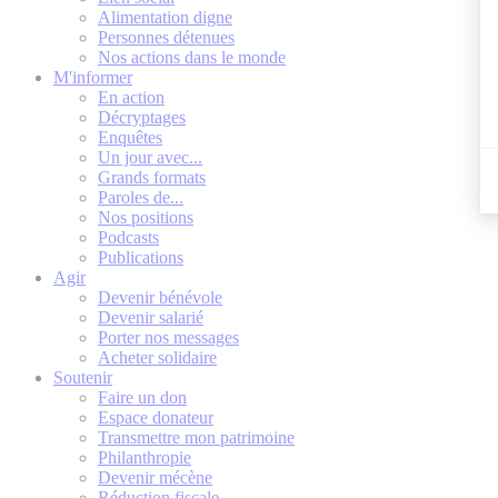
Alimentation digne
Personnes détenues
Nos actions dans le monde
M'informer
En action
Décryptages
Enquêtes
Un jour avec...
Grands formats
Paroles de...
Nos positions
Podcasts
Publications
Agir
Devenir bénévole
Devenir salarié
Porter nos messages
Acheter solidaire
Soutenir
Faire un don
Espace donateur
Transmettre mon patrimoine
Philanthropie
Devenir mécène
Réduction fiscale