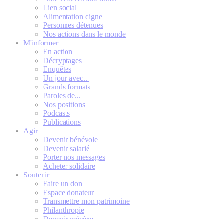
Lien social
Alimentation digne
Personnes détenues
Nos actions dans le monde
M'informer
En action
Décryptages
Enquêtes
Un jour avec...
Grands formats
Paroles de...
Nos positions
Podcasts
Publications
Agir
Devenir bénévole
Devenir salarié
Porter nos messages
Acheter solidaire
Soutenir
Faire un don
Espace donateur
Transmettre mon patrimoine
Philanthropie
Devenir mécène