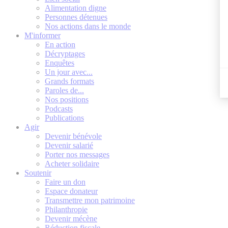
Alimentation digne
Personnes détenues
Nos actions dans le monde
M'informer
En action
Décryptages
Enquêtes
Un jour avec...
Grands formats
Paroles de...
Nos positions
Podcasts
Publications
Agir
Devenir bénévole
Devenir salarié
Porter nos messages
Acheter solidaire
Soutenir
Faire un don
Espace donateur
Transmettre mon patrimoine
Philanthropie
Devenir mécène
Réduction fiscale