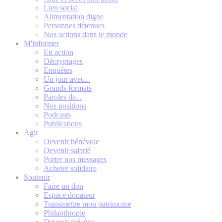
Lien social
Alimentation digne
Personnes détenues
Nos actions dans le monde
M'informer
En action
Décryptages
Enquêtes
Un jour avec...
Grands formats
Paroles de...
Nos positions
Podcasts
Publications
Agir
Devenir bénévole
Devenir salarié
Porter nos messages
Acheter solidaire
Soutenir
Faire un don
Espace donateur
Transmettre mon patrimoine
Philanthropie
Devenir mécène