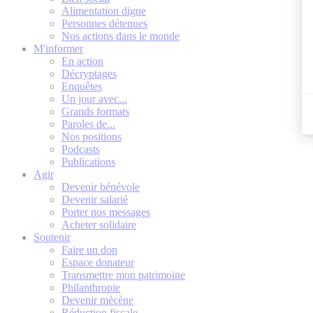
Alimentation digne
Personnes détenues
Nos actions dans le monde
M'informer
En action
Décryptages
Enquêtes
Un jour avec...
Grands formats
Paroles de...
Nos positions
Podcasts
Publications
Agir
Devenir bénévole
Devenir salarié
Porter nos messages
Acheter solidaire
Soutenir
Faire un don
Espace donateur
Transmettre mon patrimoine
Philanthropie
Devenir mécène
Réduction fiscale