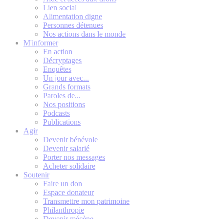
Lien social
Alimentation digne
Personnes détenues
Nos actions dans le monde
M'informer
En action
Décryptages
Enquêtes
Un jour avec...
Grands formats
Paroles de...
Nos positions
Podcasts
Publications
Agir
Devenir bénévole
Devenir salarié
Porter nos messages
Acheter solidaire
Soutenir
Faire un don
Espace donateur
Transmettre mon patrimoine
Philanthropie
Devenir mécène