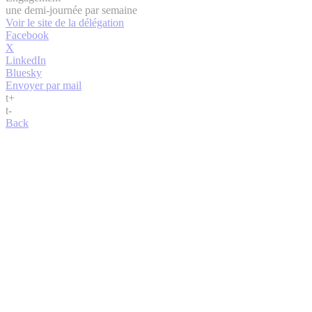
une demi-journée par semaine
Voir le site de la délégation
Facebook
X
LinkedIn
Bluesky
Envoyer par mail
t
+
t
-
Back