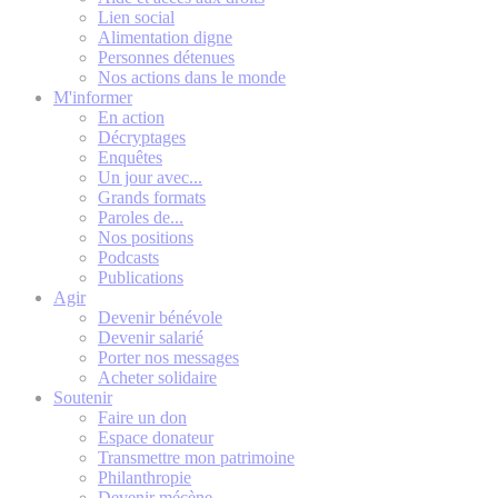
Lien social
Alimentation digne
Personnes détenues
Nos actions dans le monde
M'informer
En action
Décryptages
Enquêtes
Un jour avec...
Grands formats
Paroles de...
Nos positions
Podcasts
Publications
Agir
Devenir bénévole
Devenir salarié
Porter nos messages
Acheter solidaire
Soutenir
Faire un don
Espace donateur
Transmettre mon patrimoine
Philanthropie
Devenir mécène