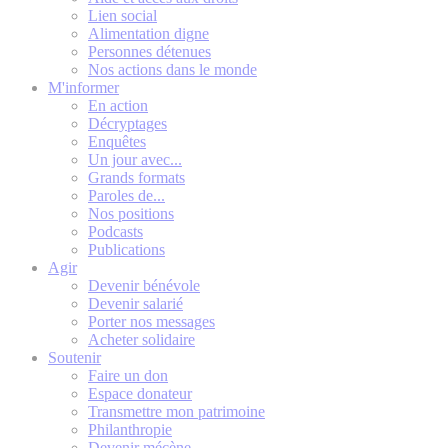
Lien social
Alimentation digne
Personnes détenues
Nos actions dans le monde
M'informer
En action
Décryptages
Enquêtes
Un jour avec...
Grands formats
Paroles de...
Nos positions
Podcasts
Publications
Agir
Devenir bénévole
Devenir salarié
Porter nos messages
Acheter solidaire
Soutenir
Faire un don
Espace donateur
Transmettre mon patrimoine
Philanthropie
Devenir mécène