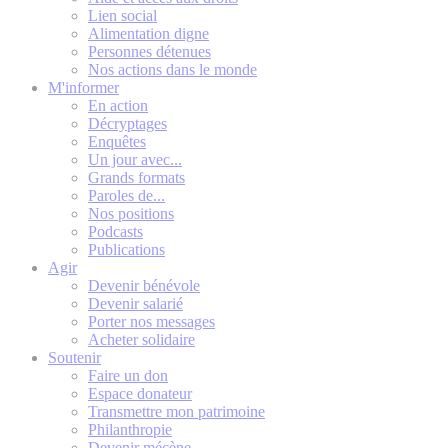
Lien social
Alimentation digne
Personnes détenues
Nos actions dans le monde
M'informer
En action
Décryptages
Enquêtes
Un jour avec...
Grands formats
Paroles de...
Nos positions
Podcasts
Publications
Agir
Devenir bénévole
Devenir salarié
Porter nos messages
Acheter solidaire
Soutenir
Faire un don
Espace donateur
Transmettre mon patrimoine
Philanthropie
Devenir mécène