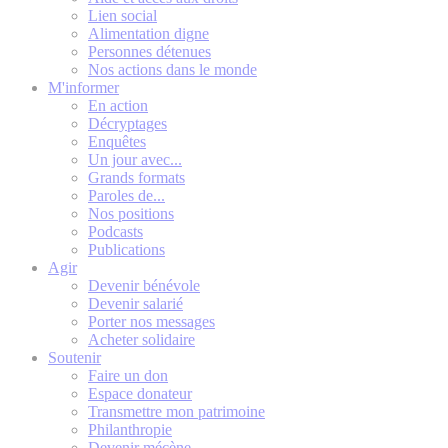
Lien social
Alimentation digne
Personnes détenues
Nos actions dans le monde
M'informer
En action
Décryptages
Enquêtes
Un jour avec...
Grands formats
Paroles de...
Nos positions
Podcasts
Publications
Agir
Devenir bénévole
Devenir salarié
Porter nos messages
Acheter solidaire
Soutenir
Faire un don
Espace donateur
Transmettre mon patrimoine
Philanthropie
Devenir mécène