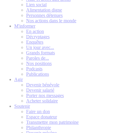
Lien social
Alimentation digne
Personnes détenues
Nos actions dans le monde
M'informer
En action
Décryptages
Enquêtes
Un jour avec...
Grands formats
Paroles de...
Nos positions
Podcasts
Publications
Agir
Devenir bénévole
Devenir salarié
Porter nos messages
Acheter solidaire
Soutenir
Faire un don
Espace donateur
Transmettre mon patrimoine
Philanthropie
Devenir mécène