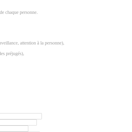
e de chaque personne.
nveillance, attention à la personne),
les préjugés),
,