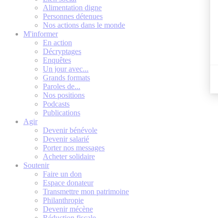
Alimentation digne
Personnes détenues
Nos actions dans le monde
M'informer
En action
Décryptages
Enquêtes
Un jour avec...
Grands formats
Paroles de...
Nos positions
Podcasts
Publications
Agir
Devenir bénévole
Devenir salarié
Porter nos messages
Acheter solidaire
Soutenir
Faire un don
Espace donateur
Transmettre mon patrimoine
Philanthropie
Devenir mécène
Réduction fiscale