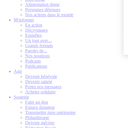
Alimentation digne
Personnes détenues
Nos actions dans le monde
M'informer
En action
Décryptages
Enquêtes
Un jour avec...
Grands formats
Paroles de...
Nos positions
Podcasts
Publications
Agir
Devenir bénévole
Devenir salarié
Porter nos messages
Acheter solidaire
Soutenir
Faire un don
Espace donateur
Transmettre mon patrimoine
Philanthropie
Devenir mécène
Réduction fiscale