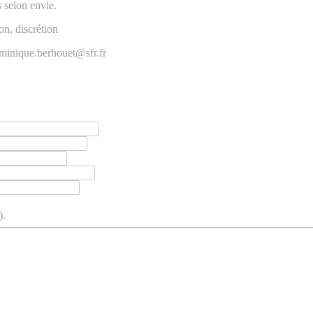
s selon envie.
on, discrétion
dominique.berhouet@sfr.fr
).