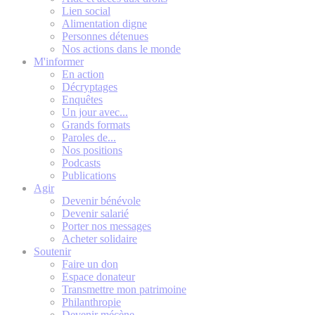
Lien social
Alimentation digne
Personnes détenues
Nos actions dans le monde
M'informer
En action
Décryptages
Enquêtes
Un jour avec...
Grands formats
Paroles de...
Nos positions
Podcasts
Publications
Agir
Devenir bénévole
Devenir salarié
Porter nos messages
Acheter solidaire
Soutenir
Faire un don
Espace donateur
Transmettre mon patrimoine
Philanthropie
Devenir mécène