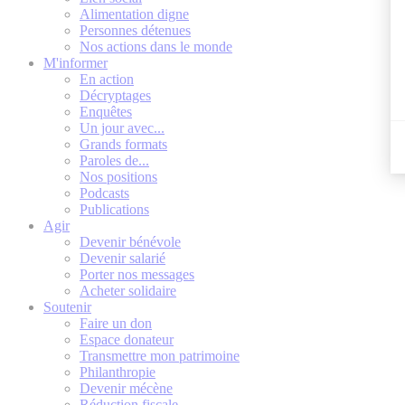
Alimentation digne
Personnes détenues
Nos actions dans le monde
M'informer
En action
Décryptages
Enquêtes
Un jour avec...
Grands formats
Paroles de...
Nos positions
Podcasts
Publications
Agir
Devenir bénévole
Devenir salarié
Porter nos messages
Acheter solidaire
Soutenir
Faire un don
Espace donateur
Transmettre mon patrimoine
Philanthropie
Devenir mécène
Réduction fiscale