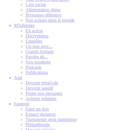
Lien social
Alimentation digne
Personnes détenues
Nos actions dans le monde
M'informer
En action
Décryptages
Enquêtes
Un jour avec...
Grands formats
Paroles de...
Nos positions
Podcasts
Publications
Agir
Devenir bénévole
Devenir salarié
Porter nos messages
Acheter solidaire
Soutenir
Faire un don
Espace donateur
Transmettre mon patrimoine
Philanthropie
Devenir mécène