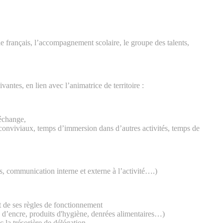
 de français, l’accompagnement scolaire, le groupe des talents,
antes, en lien avec l’animatrice de territoire :
’échange,
s conviviaux, temps d’immersion dans d’autres activités, temps de
es, communication interne et externe à l’activité….)
et de ses règles de fonctionnement
e d’encre, produits d'hygiène, denrées alimentaires…)
c la trésorière de délégation