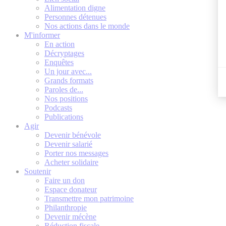
Alimentation digne
Personnes détenues
Nos actions dans le monde
M'informer
En action
Décryptages
Enquêtes
Un jour avec...
Grands formats
Paroles de...
Nos positions
Podcasts
Publications
Agir
Devenir bénévole
Devenir salarié
Porter nos messages
Acheter solidaire
Soutenir
Faire un don
Espace donateur
Transmettre mon patrimoine
Philanthropie
Devenir mécène
Réduction fiscale