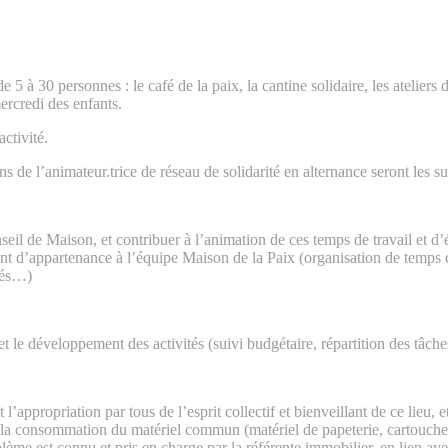
5 à 30 personnes : le café de la paix, la cantine solidaire, les ateliers
ercredi des enfants.
ctivité.
e l’animateur.trice de réseau de solidarité en alternance seront les suiv
il de Maison, et contribuer à l’animation de ces temps de travail et d
timent d’appartenance à l’équipe Maison de la Paix (organisation de temp
ités…)
t le développement des activités (suivi budgétaire, répartition des tâch
appropriation par tous de l’esprit collectif et bienveillant de ce lieu, 
r à la consommation du matériel commun (matériel de papeterie, cartouch
lème est connu et pris en charge par la référente immobilier, en lien ave