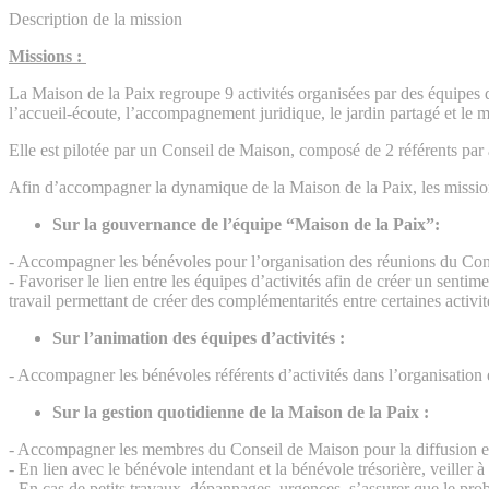
Description de la mission
Missions :
La Maison de la Paix regroupe 9 activités organisées par des équipes de 
l’accueil-écoute, l’accompagnement juridique, le jardin partagé et le m
Elle est pilotée par un Conseil de Maison, composé de 2 référents par a
Afin d’accompagner la dynamique de la Maison de la Paix, les missions d
Sur la gouvernance de l’équipe “Maison de la Paix”:
- Accompagner les bénévoles pour l’organisation des réunions du Conse
- Favoriser le lien entre les équipes d’activités afin de créer un sen
travail permettant de créer des complémentarités entre certaines activ
Sur l’animation des équipes d’activités :
- Accompagner les bénévoles référents d’activités dans l’organisation e
Sur la gestion quotidienne de la Maison de la Paix :
- Accompagner les membres du Conseil de Maison pour la diffusion et l’
- En lien avec le bénévole intendant et la bénévole trésorière, veille
- En cas de petits travaux, dépannages, urgences, s’assurer que le prob