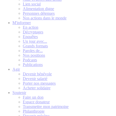
Lien social
Alimentation digne
Personnes détenues
Nos actions dans le monde
M'informer
En action
Décryptages
Enquêtes
Un jour avec...
Grands formats
Paroles de...
Nos positions
Podcasts
Publications
Agir
Devenir bénévole
Devenir salarié
Porter nos messages
Acheter solidaire
Soutenir
Faire un don
Espace donateur
Transmettre mon patrimoine
Philanthropie
Devenir mécène