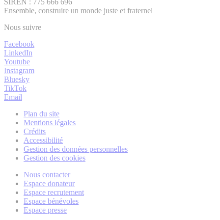
SIREN : 775 666 696
Ensemble, construire un monde juste et fraternel
Nous suivre
Facebook
LinkedIn
Youtube
Instagram
Bluesky
TikTok
Email
Plan du site
Mentions légales
Crédits
Accessibilité
Gestion des données personnelles
Gestion des cookies
Nous contacter
Espace donateur
Espace recrutement
Espace bénévoles
Espace presse