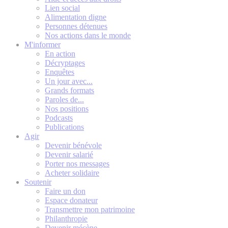
Lien social
Alimentation digne
Personnes détenues
Nos actions dans le monde
M'informer
En action
Décryptages
Enquêtes
Un jour avec...
Grands formats
Paroles de...
Nos positions
Podcasts
Publications
Agir
Devenir bénévole
Devenir salarié
Porter nos messages
Acheter solidaire
Soutenir
Faire un don
Espace donateur
Transmettre mon patrimoine
Philanthropie
Devenir mécène