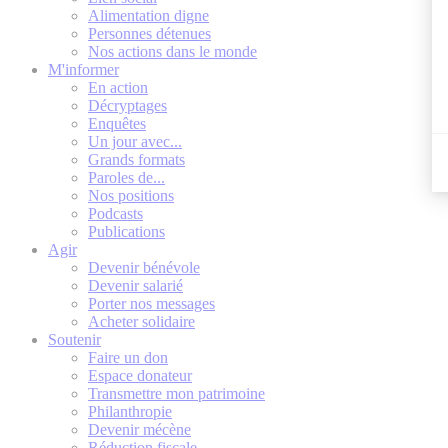
Alimentation digne
Personnes détenues
Nos actions dans le monde
M'informer
En action
Décryptages
Enquêtes
Un jour avec...
Grands formats
Paroles de...
Nos positions
Podcasts
Publications
Agir
Devenir bénévole
Devenir salarié
Porter nos messages
Acheter solidaire
Soutenir
Faire un don
Espace donateur
Transmettre mon patrimoine
Philanthropie
Devenir mécène
Réduction fiscale