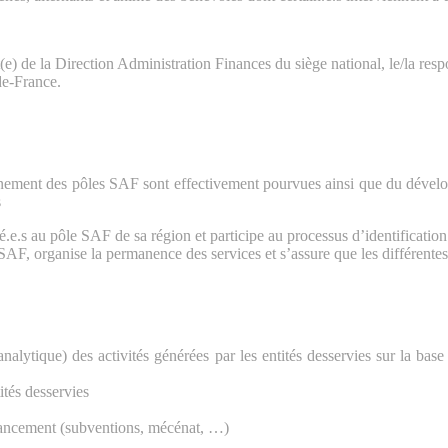
nt(e) de la Direction Administration Finances du siège national, le/la re
de-France.
nnement des pôles SAF sont effectivement pourvues ainsi que du dével
s
té.e.s au pôle SAF de sa région et participe au processus d’identificati
le SAF, organise la permanence des services et s’assure que les différent
analytique) des activités générées par les entités desservies sur la bas
ités desservies
financement (subventions, mécénat, …)