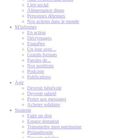
Lien social
Alimentation digne
Personnes détenues
Nos actions dans le monde
M'informer
En action
Décryptages
Enquêtes
Un jour avec...
Grands formats
Paroles de...
Nos positions
Podcasts
Publications
Agir
Devenir bénévole
Devenir salarié
Porter nos messages
Acheter solidaire
Soutenir
Faire un don
Espace donateur
Transmettre mon patrimoine
Philanthropie
Devenir mécène