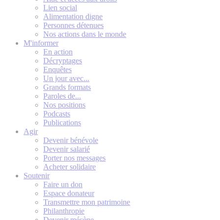
Lien social
Alimentation digne
Personnes détenues
Nos actions dans le monde
M'informer
En action
Décryptages
Enquêtes
Un jour avec...
Grands formats
Paroles de...
Nos positions
Podcasts
Publications
Agir
Devenir bénévole
Devenir salarié
Porter nos messages
Acheter solidaire
Soutenir
Faire un don
Espace donateur
Transmettre mon patrimoine
Philanthropie
Devenir mécène