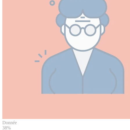
Donnée
38%