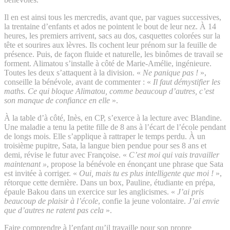
Il en est ainsi tous les mercredis, avant que, par vagues successives,
la trentaine d’enfants et ados ne pointent le bout de leur nez. À 14
heures, les premiers arrivent, sacs au dos, casquettes colorées sur la
tête et sourires aux lèvres. Ils cochent leur prénom sur la feuille de
présence. Puis, de façon fluide et naturelle, les binômes de travail se
forment. Alimatou s’installe à côté de Marie-Amélie, ingénieure.
Toutes les deux s’attaquent à la division. «
Ne panique pas !
»,
conseille la bénévole, avant de commenter : «
Il faut démystifier les
maths. Ce qui bloque Alimatou, comme beaucoup d’autres, c’est
son manque de confiance en elle
».
À la table d’à côté, Inès, en CP, s’exerce à la lecture avec Blandine.
Une maladie a tenu la petite fille de 8 ans à l’écart de l’école pendant
de longs mois. Elle s’applique à rattraper le temps perdu. À un
troisième pupitre, Sata, la langue bien pendue pour ses 8 ans et
demi, révise le futur avec Françoise. «
C’est moi qui vais travailler
maintenant »
, propose la bénévole en énonçant une phrase que Sata
est invitée à corriger. «
Oui, mais tu es plus intelligente que moi !
»,
rétorque cette dernière. Dans un box, Pauline, étudiante en prépa,
épaule Bakou dans un exercice sur les anglicismes. «
J’ai pris
beaucoup de plaisir à l’école
, confie la jeune volontaire.
J’ai envie
que d’autres ne ratent pas cela
».
Faire comprendre à l’enfant qu’il travaille pour son propre