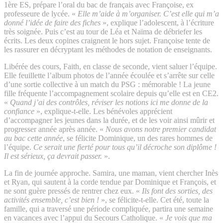
1ère ES, prépare l’oral du bac de français avec Françoise, ex
professeure de lycée. «
Elle m’aide à m’organiser. C’est elle qui m’a
donné l’idée de faire des fiches
», explique l’adolescent, à l’écriture
très soignée. Puis c’est au tour de Léa et Naïma de débriefer les
écrits. Les deux copines craignent le hors sujet. Françoise tente de
les rassurer en décryptant les méthodes de notation de enseignants.
Libérée des cours, Faith, en classe de seconde, vient saluer l’équipe.
Elle feuillette l’album photos de l’année écoulée et s’arrête sur celle
d’une sortie collective à un match du PSG : mémorable ! La jeune
fille fréquente l’accompagnement scolaire depuis qu’elle est en CE2.
«
Quand j’ai des contrôles, réviser les notions ici me donne de la
confiance
», explique-t-elle. Les bénévoles apprécient
d’accompagner les jeunes dans la durée, et de les voir ainsi mûrir et
progresser année après année. «
Nous avons notre premier candidat
au bac cette année
, se félicite Dominique, un des rares hommes de
l’équipe.
Ce serait une fierté pour tous qu’il décroche son diplôme !
Il est sérieux, ça devrait passer.
».
La fin de journée approche. Samira, une maman, vient chercher Inès
et Ryan, qui sautent à la corde tendue par Dominique et François, et
ne sont guère pressés de rentrer chez eux. «
Ils font des sorties, des
activités ensemble, c’est bien !
», se félicite-t-elle. Cet été, toute la
famille, qui a traversé une période compliquée, partira une semaine
en vacances avec l’appui du Secours Catholique. «
Je vois que ma