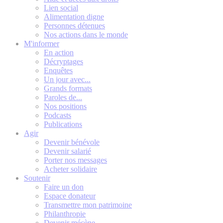
Lien social
Alimentation digne
Personnes détenues
Nos actions dans le monde
M'informer
En action
Décryptages
Enquêtes
Un jour avec...
Grands formats
Paroles de...
Nos positions
Podcasts
Publications
Agir
Devenir bénévole
Devenir salarié
Porter nos messages
Acheter solidaire
Soutenir
Faire un don
Espace donateur
Transmettre mon patrimoine
Philanthropie
Devenir mécène