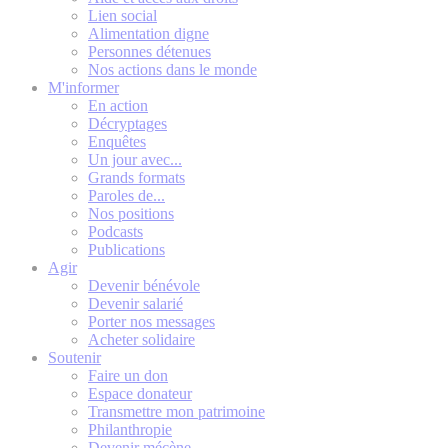
Lien social
Alimentation digne
Personnes détenues
Nos actions dans le monde
M'informer
En action
Décryptages
Enquêtes
Un jour avec...
Grands formats
Paroles de...
Nos positions
Podcasts
Publications
Agir
Devenir bénévole
Devenir salarié
Porter nos messages
Acheter solidaire
Soutenir
Faire un don
Espace donateur
Transmettre mon patrimoine
Philanthropie
Devenir mécène