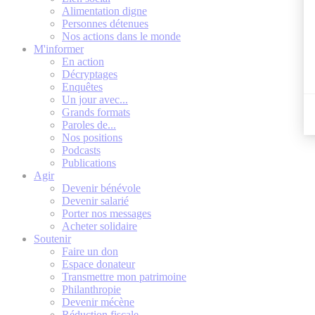
Alimentation digne
Personnes détenues
Nos actions dans le monde
M'informer
En action
Décryptages
Enquêtes
Un jour avec...
Grands formats
Paroles de...
Nos positions
Podcasts
Publications
Agir
Devenir bénévole
Devenir salarié
Porter nos messages
Acheter solidaire
Soutenir
Faire un don
Espace donateur
Transmettre mon patrimoine
Philanthropie
Devenir mécène
Réduction fiscale