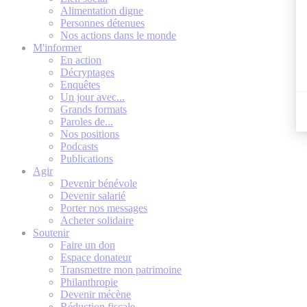
Alimentation digne
Personnes détenues
Nos actions dans le monde
M'informer
En action
Décryptages
Enquêtes
Un jour avec...
Grands formats
Paroles de...
Nos positions
Podcasts
Publications
Agir
Devenir bénévole
Devenir salarié
Porter nos messages
Acheter solidaire
Soutenir
Faire un don
Espace donateur
Transmettre mon patrimoine
Philanthropie
Devenir mécène
Réduction fiscale