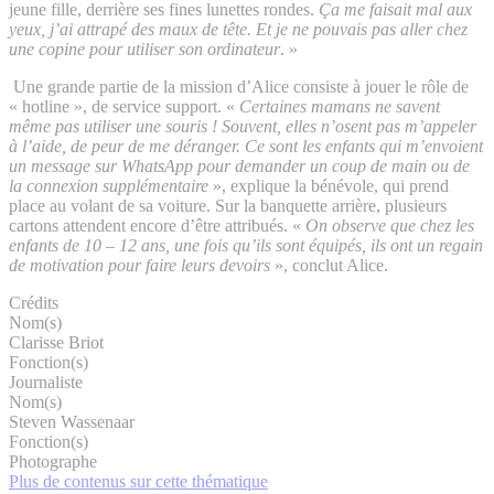
jeune fille, derrière ses fines lunettes rondes.
Ça me faisait mal aux
yeux, j’ai attrapé des maux de tête. Et je ne pouvais pas aller chez
une copine pour utiliser son ordinateur
. »
Une grande partie de la mission d’Alice consiste à jouer le rôle de
« hotline », de service support. «
Certaines mamans ne savent
même pas utiliser une souris ! Souvent, elles n’osent pas m’appeler
à l’aide, de peur de me déranger. Ce sont les enfants qui m’envoient
un message sur WhatsApp pour demander un coup de main ou de
la connexion supplémentaire
», explique la bénévole, qui prend
place au volant de sa voiture. Sur la banquette arrière, plusieurs
cartons attendent encore d’être attribués. «
On observe que chez les
enfants de 10 – 12 ans, une fois qu’ils sont équipés, ils ont un regain
de motivation pour faire leurs devoirs
», conclut Alice.
Crédits
Nom(s)
Clarisse Briot
Fonction(s)
Journaliste
Nom(s)
Steven Wassenaar
Fonction(s)
Photographe
Plus de contenus sur cette thématique