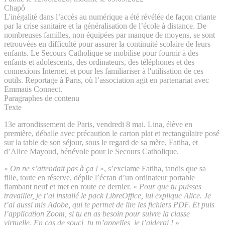
Chapô
L'inégalité dans l’accès au numérique a été révélée de façon criante
par la crise sanitaire et la généralisation de l’école à distance. De
nombreuses familles, non équipées par manque de moyens, se sont
retrouvées en difficulté pour assurer la continuité scolaire de leurs
enfants. Le Secours Catholique se mobilise pour fournir à des
enfants et adolescents, des ordinateurs, des téléphones et des
connexions Internet, et pour les familiariser à l'utilisation de ces
outils. Reportage à Paris, où l’association agit en partenariat avec
Emmaüs Connect.
Paragraphes de contenu
Texte
13e arrondissement de Paris, vendredi 8 mai. Lina, élève en
première, déballe avec précaution le carton plat et rectangulaire posé
sur la table de son séjour, sous le regard de sa mère, Fatiha, et
d’Alice Mayoud, bénévole pour le Secours Catholique.
«
On ne s’attendait pas à ça !
», s’exclame Fatiha, tandis que sa
fille, toute en réserve, déplie l’écran d’un ordinateur portable
flambant neuf et met en route ce dernier. «
Pour que tu puisses
travailler, je t’ai installé le pack LibreOffice, lui explique Alice. Je
t’ai aussi mis Adobe, qui te permet de lire les fichiers PDF. Et puis
l’application Zoom, si tu en as besoin pour suivre la classe
virtuelle. En cas de souci, tu m’appelles, je t’aiderai !
»