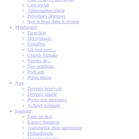
Lien social
Alimentation digne
Personnes détenues
Nos actions dans le monde
M'informer
En action
Décryptages
Enquêtes
Un jour avec...
Grands formats
Paroles de...
Nos positions
Podcasts
Publications
Agir
Devenir bénévole
Devenir salarié
Porter nos messages
Acheter solidaire
Soutenir
Faire un don
Espace donateur
Transmettre mon patrimoine
Philanthropie
Devenir mécène