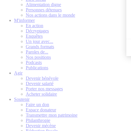
Alimentation digne
Personnes détenues
Nos actions dans le monde
M'informer
En action
Décryptages
Enquêtes
Un jour avec...
Grands formats
Paroles de...
Nos positions
Podcasts
Publications
Agir
Devenir bénévole
Devenir salarié
Porter nos messages
Acheter solidaire
Soutenir
Faire un don
Espace donateur
Transmettre mon patrimoine
Philanthropie
Devenir mécène
Réduction fiscale