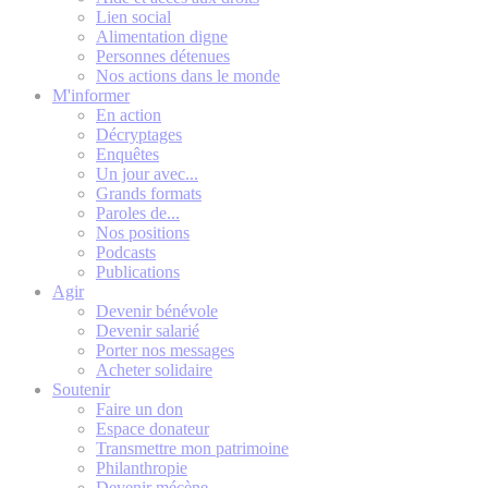
Lien social
Alimentation digne
Personnes détenues
Nos actions dans le monde
M'informer
En action
Décryptages
Enquêtes
Un jour avec...
Grands formats
Paroles de...
Nos positions
Podcasts
Publications
Agir
Devenir bénévole
Devenir salarié
Porter nos messages
Acheter solidaire
Soutenir
Faire un don
Espace donateur
Transmettre mon patrimoine
Philanthropie
Devenir mécène