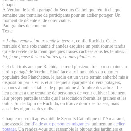
Chapô
À Verdun, le jardin partagé du Secours Catholique réunit chaque
semaine une trentaine de participants pour un atelier potager. Un
moment de détente et de convivialité.
Paragraphes de contenu
Texte
«
J’aime venir ici pour sentir la terre
», confie Rachida. Cette
retraitée d’une soixantaine d’années esquisse un petit sourire tandis
qu’elle révèle de la main quelques fraises cachées sous les feuilles. «
Ici, je ne pense à rien d’autres qu’à mes plantes.
»
Cela fait trois ans que Rachida se rend plusieurs fois par semaine au
jardin partagé de Verdun. Situé face aux immeubles du quartier
populaire des Planchettes, le jardin est un vaste terrain enherbé mis à
disposition par la ville, et sur lequel s’éparpillent divers potagers,
cabanes à outils et tables de pique-nique à l’ombre des arbres. Le
lieu permet à une trentaine de personnes de venir cultiver librement
leur propre parcelle tandis que l’association fournit les graines et les
outils. Sur le lopin de Rachida, on trouve donc des fraises, mais
aussi des oignons, des radis…
Chaque mercredi après-midi, le Secours Catholique et l’Amatrami,
une association
d’aide aux personnes migrantes
, animent un
atelier
potager
. Un rendez-vous qui rassemble la plupart des jardiniers et