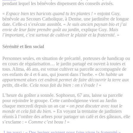
pendant lequel les bénévoles dispensent des conseils avisés.
«
Espace bien tes haricots quand tu les plantes !
» enjoint Guy,
bénévole au Secours Catholique, à Denise, une jardinière de longue
date. Celle-ci s’exécute aussitôt. «
Je suis ancien paysan bio et j’ai
envie de leur faire prendre goût au jardin,
explique Guy.
Mais
l’important, c’est surtout de cultiver le plaisir et la fraternité.
»
Sérénité et lien social
Personnes seules, en situation de précarité, porteuses de handicap ou
en cours de régularisation… le jardin partagé est ouvert à toutes et
tous. Alima, 46 ans, est venue cultiver sa parcelle accompagnée de
ces enfants de 4 et 6 ans, qui jouent dans l’herbe. «
On habite un
appartement alors cet endroit permet de faire découvrir la terre aux
petits,
dit-elle.
Cela nous fait du bien : on s’évade !
»
L’heure du goûter a sonnée. Sophoeun, 67 ans, laisse sa parcelle
pour rejoindre le groupe. Cette cambodgienne vient au Jardin
chaque mercredi depuis un an car «
on peut discuter avec tout le
monde et cela fait du bien.
» En voyant la trentaine de jardiniers
réunis à l’ombre des arbres pour partager un café et des gâteaux, elle
s’exclame : «
Comme c’est beau !
»
Lire aussi : « Des leviers existent pour faire vivre la fraternité »