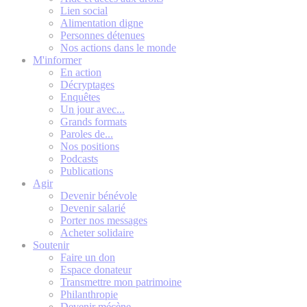
Lien social
Alimentation digne
Personnes détenues
Nos actions dans le monde
M'informer
En action
Décryptages
Enquêtes
Un jour avec...
Grands formats
Paroles de...
Nos positions
Podcasts
Publications
Agir
Devenir bénévole
Devenir salarié
Porter nos messages
Acheter solidaire
Soutenir
Faire un don
Espace donateur
Transmettre mon patrimoine
Philanthropie
Devenir mécène