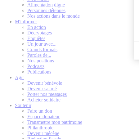
Alimentation digne
Personnes détenues
Nos actions dans le monde
M'informer
En action
Décryptages
Enquêtes
Un jour avec...
Grands formats
Paroles de...
Nos positions
Podcasts
Publications
Agir
Devenir bénévole
Devenir salarié
Porter nos messages
Acheter solidaire
Soutenir
Faire un don
Espace donateur
Transmettre mon patrimoine
Philanthropie
Devenir mécène
Réduction fiscale