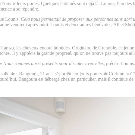
ouvrir leurs portes. Quelques habitués sont déjà là. Lounis, l’un des bén
mmence à se répandre.
ue Lounis.
Cela nous permettait de proposer aux personnes sans abri un 
e vendredi après-midi. Lounis et deux autres bénévoles, Ali et Shérif, l
 Hamza, les cheveux encore humides. Originaire de Grenoble, ce jeune h
ches. Il y apprécie la grande propreté, qu’on ne trouve pas toujours aille
 «
Nous sommes aussi présents pour discuter avec elles
, précise Lounis.
solidaire. Bangoura, 21 ans, s’y arrête toujours pour voir Corinne. «
C’e
jourd’hui, Bangoura est hébergé chez un particulier, mais il continue de 