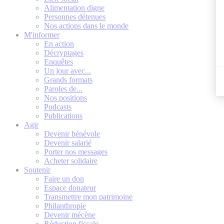
Alimentation digne
Personnes détenues
Nos actions dans le monde
M'informer
En action
Décryptages
Enquêtes
Un jour avec...
Grands formats
Paroles de...
Nos positions
Podcasts
Publications
Agir
Devenir bénévole
Devenir salarié
Porter nos messages
Acheter solidaire
Soutenir
Faire un don
Espace donateur
Transmettre mon patrimoine
Philanthropie
Devenir mécène
Réduction fiscale