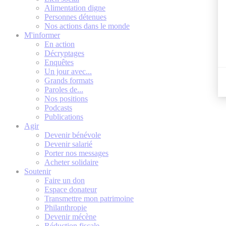
Alimentation digne
Personnes détenues
Nos actions dans le monde
M'informer
En action
Décryptages
Enquêtes
Un jour avec...
Grands formats
Paroles de...
Nos positions
Podcasts
Publications
Agir
Devenir bénévole
Devenir salarié
Porter nos messages
Acheter solidaire
Soutenir
Faire un don
Espace donateur
Transmettre mon patrimoine
Philanthropie
Devenir mécène
Réduction fiscale