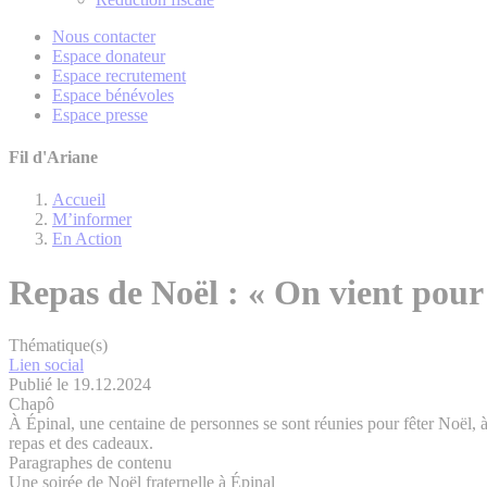
Nous contacter
Espace donateur
Espace recrutement
Espace bénévoles
Espace presse
Fil d'Ariane
Accueil
M’informer
En Action
Repas de Noël : « On vient pour
Thématique(s)
Lien social
Publié le 19.12.2024
Chapô
À Épinal, une centaine de personnes se sont réunies pour fêter Noël, à 
repas et des cadeaux.
Paragraphes de contenu
Une soirée de Noël fraternelle à Épinal