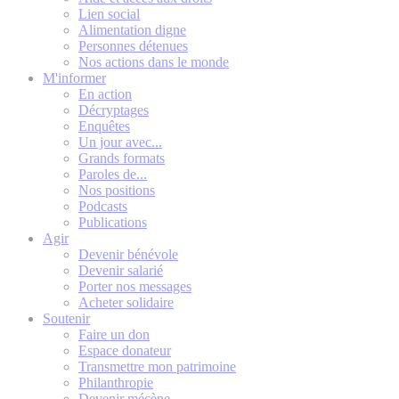
Lien social
Alimentation digne
Personnes détenues
Nos actions dans le monde
M'informer
En action
Décryptages
Enquêtes
Un jour avec...
Grands formats
Paroles de...
Nos positions
Podcasts
Publications
Agir
Devenir bénévole
Devenir salarié
Porter nos messages
Acheter solidaire
Soutenir
Faire un don
Espace donateur
Transmettre mon patrimoine
Philanthropie
Devenir mécène