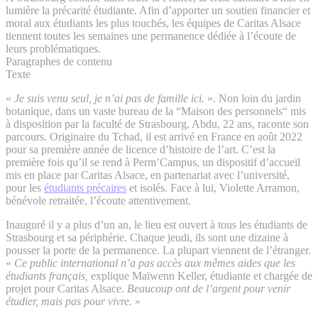
lumière la précarité étudiante. Afin d’apporter un soutien financier et
moral aux étudiants les plus touchés, les équipes de Caritas Alsace
tiennent toutes les semaines une permanence dédiée à l’écoute de
leurs problématiques.
Paragraphes de contenu
Texte
«
Je suis venu seul, je n’ai pas de famille ici.
». Non loin du jardin
botanique, dans un vaste bureau de la “Maison des personnels“ mis
à disposition par la faculté de Strasbourg, Abdu, 22 ans, raconte son
parcours. Originaire du Tchad, il est arrivé en France en août 2022
pour sa première année de licence d’histoire de l’art. C’est la
première fois qu’il se rend à Perm’Campus, un dispositif d’accueil
mis en place par Caritas Alsace, en partenariat avec l’université,
pour les
étudiants précaires
et isolés. Face à lui, Violette Arramon,
bénévole retraitée, l’écoute attentivement.
Inauguré il y a plus d’un an, le lieu est ouvert à tous les étudiants de
Strasbourg et sa périphérie. Chaque jeudi, ils sont une dizaine à
pousser la porte de la permanence. La plupart viennent de l’étranger.
«
Ce public international n’a pas accès aux mêmes aides que les
étudiants français,
explique Maïwenn Keller, étudiante et chargée de
projet pour Caritas Alsace.
Beaucoup ont de l’argent pour venir
étudier, mais pas pour vivre.
»