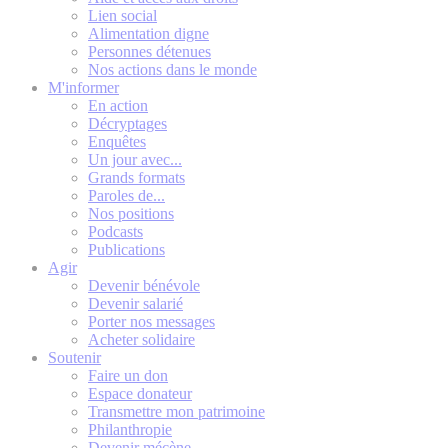
Lien social
Alimentation digne
Personnes détenues
Nos actions dans le monde
M'informer
En action
Décryptages
Enquêtes
Un jour avec...
Grands formats
Paroles de...
Nos positions
Podcasts
Publications
Agir
Devenir bénévole
Devenir salarié
Porter nos messages
Acheter solidaire
Soutenir
Faire un don
Espace donateur
Transmettre mon patrimoine
Philanthropie
Devenir mécène