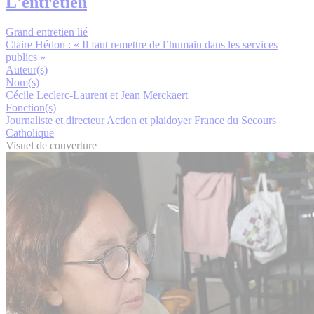
L'entretien
Grand entretien lié
Claire Hédon : « Il faut remettre de l’humain dans les services
publics »
Auteur(s)
Nom(s)
Cécile Leclerc-Laurent et Jean Merckaert
Fonction(s)
Journaliste et directeur Action et plaidoyer France du Secours
Catholique
Visuel de couverture