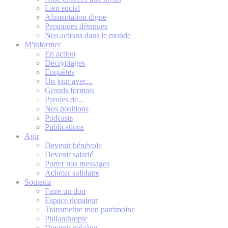
Lien social
Alimentation digne
Personnes détenues
Nos actions dans le monde
M'informer
En action
Décryptages
Enquêtes
Un jour avec...
Grands formats
Paroles de...
Nos positions
Podcasts
Publications
Agir
Devenir bénévole
Devenir salarié
Porter nos messages
Acheter solidaire
Soutenir
Faire un don
Espace donateur
Transmettre mon patrimoine
Philanthropie
Devenir mécène