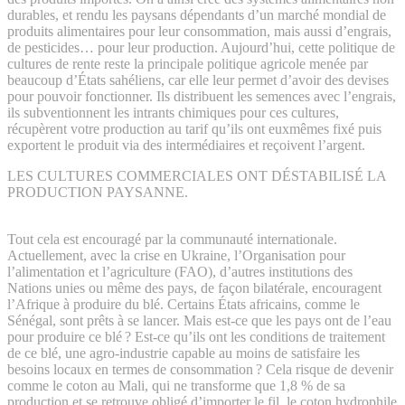
durables, et rendu les paysans dépendants d’un marché mondial de
produits alimentaires pour leur consommation, mais aussi d’engrais,
de pesticides… pour leur production. Aujourd’hui, cette politique de
cultures de rente reste la principale politique agricole menée par
beaucoup d’États sahéliens, car elle leur permet d’avoir des devises
pour pouvoir fonctionner. Ils distribuent les semences avec l’engrais,
ils subventionnent les intrants chimiques pour ces cultures,
récupèrent votre production au tarif qu’ils ont euxmêmes fixé puis
exportent le produit via des intermédiaires et reçoivent l’argent.
LES CULTURES COMMERCIALES ONT DÉSTABILISÉ LA
PRODUCTION PAYSANNE.
Tout cela est encouragé par la communauté internationale.
Actuellement, avec la crise en Ukraine, l’Organisation pour
l’alimentation et l’agriculture (FAO), d’autres institutions des
Nations unies ou même des pays, de façon bilatérale, encouragent
l’Afrique à produire du blé. Certains États africains, comme le
Sénégal, sont prêts à se lancer. Mais est-ce que les pays ont de l’eau
pour produire ce blé ? Est-ce qu’ils ont les conditions de traitement
de ce blé, une agro-industrie capable au moins de satisfaire les
besoins locaux en termes de consommation ? Cela risque de devenir
comme le coton au Mali, qui ne transforme que 1,8 % de sa
production et se retrouve obligé d’importer le fil, le coton hydrophile