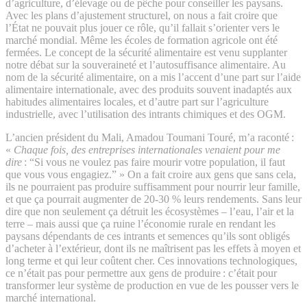
d’agriculture, d’élevage ou de pêche pour conseiller les paysans.
Avec les plans d’ajustement structurel, on nous a fait croire que
l’État ne pouvait plus jouer ce rôle, qu’il fallait s’orienter vers le
marché mondial. Même les écoles de formation agricole ont été
fermées. Le concept de la sécurité alimentaire est venu supplanter
notre débat sur la souveraineté et l’autosuffisance alimentaire. Au
nom de la sécurité alimentaire, on a mis l’accent d’une part sur l’aide
alimentaire internationale, avec des produits souvent inadaptés aux
habitudes alimentaires locales, et d’autre part sur l’agriculture
industrielle, avec l’utilisation des intrants chimiques et des OGM.
L’ancien président du Mali, Amadou Toumani Touré, m’a raconté :
«
Chaque fois, des entreprises internationales venaient pour me
dire
: “Si vous ne voulez pas faire mourir votre population, il faut
que vous vous engagiez.” » On a fait croire aux gens que sans cela,
ils ne pourraient pas produire suffisamment pour nourrir leur famille,
et que ça pourrait augmenter de 20-30 % leurs rendements. Sans leur
dire que non seulement ça détruit les écosystèmes – l’eau, l’air et la
terre – mais aussi que ça ruine l’économie rurale en rendant les
paysans dépendants de ces intrants et semences qu’ils sont obligés
d’acheter à l’extérieur, dont ils ne maîtrisent pas les effets à moyen et
long terme et qui leur coûtent cher. Ces innovations technologiques,
ce n’était pas pour permettre aux gens de produire : c’était pour
transformer leur système de production en vue de les pousser vers le
marché international.