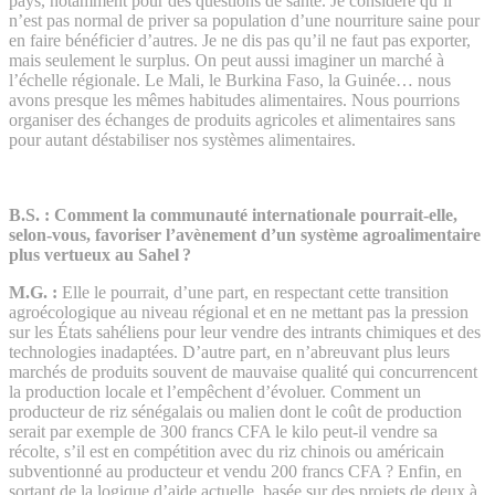
pays, notamment pour des questions de santé. Je considère qu’il
n’est pas normal de priver sa population d’une nourriture saine pour
en faire bénéficier d’autres. Je ne dis pas qu’il ne faut pas exporter,
mais seulement le surplus. On peut aussi imaginer un marché à
l’échelle régionale. Le Mali, le Burkina Faso, la Guinée… nous
avons presque les mêmes habitudes alimentaires. Nous pourrions
organiser des échanges de produits agricoles et alimentaires sans
pour autant déstabiliser nos systèmes alimentaires.
B.S. :
Comment la communauté internationale pourrait-elle,
selon-vous, favoriser l’avènement d’un système agroalimentaire
plus vertueux au Sahel ?
M.G. :
Elle le pourrait, d’une part, en respectant cette transition
agroécologique au niveau régional et en ne mettant pas la pression
sur les États sahéliens pour leur vendre des intrants chimiques et des
technologies inadaptées. D’autre part, en n’abreuvant plus leurs
marchés de produits souvent de mauvaise qualité qui concurrencent
la production locale et l’empêchent d’évoluer. Comment un
producteur de riz sénégalais ou malien dont le coût de production
serait par exemple de 300 francs CFA le kilo peut-il vendre sa
récolte, s’il est en compétition avec du riz chinois ou américain
subventionné au producteur et vendu 200 francs CFA ? Enfin, en
sortant de la logique d’aide actuelle, basée sur des projets de deux à